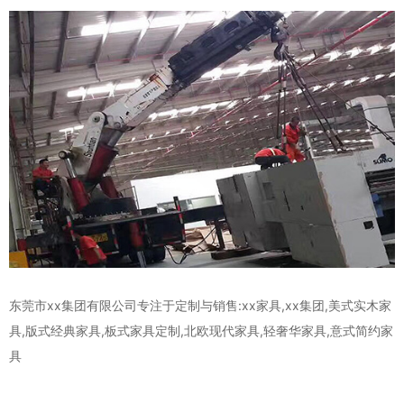
东莞市xx集团有限公司专注于定制与销售:xx家具,xx集团,美式实木家
具,版式经典家具,板式家具定制,北欧现代家具,轻奢华家具,意式简约家
具