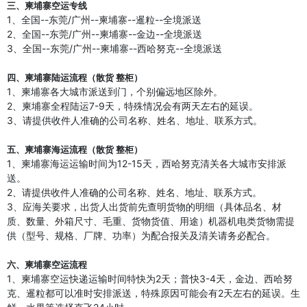
三、柬埔寨空运专线
1、全国--东莞/广州--柬埔寨--暹粒--全境派送
2、全国--东莞/广州--柬埔寨--金边--全境派送
3、全国--东莞/广州--柬埔寨--西哈努克--全境派送
四、柬埔寨陆运流程（散货 整柜）
1、柬埔寨各大城市派送到门，个别偏远地区除外。
2、柬埔寨全程陆运7-9天，特殊情况会有两天左右的延误。
3、请提供收件人准确的公司名称、姓名、地址、联系方式。
五、柬埔寨海运流程（散货 整柜）
1、柬埔寨海运运输时间为12-15天，西哈努克清关各大城市安排派
送。
2、请提供收件人准确的公司名称、姓名、地址、联系方式。
3、应海关要求，出货人出货前先查明货物的明细（具体品名、材
质、数量、外箱尺寸、毛重、货物货值、用途）
机器机电类货物需提
供（型号、规格、厂牌、功率）为配合报关及清关请务必配合。
六、柬埔寨空运流程
1、柬埔寨空运快递运输时间特快为2天；普快3-4天，金边、西哈努
克、暹粒都可以准时安排派送，特殊原因可能会有2天左右的延误。生