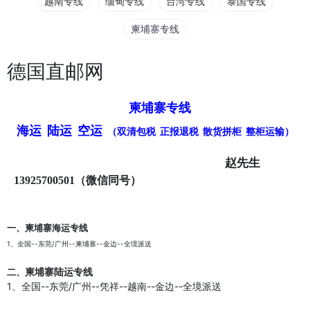
越南专线
缅甸专线
台湾专线
泰国专线
柬埔寨专线
德国直邮网
柬埔寨专线
海运 陆运 空运
（双清包税 正报退税 散货拼柜 整柜运输）
赵先生
13925700501（微信同号）
一、
柬埔寨海运专线
1、全国--东莞/广州--柬埔寨--金边--全境派送
柬埔寨陆运专线
二、
1、全国--东莞/广州--凭祥--越南--金边--全境派送